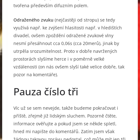
tvořena především difuzním polem.
Odraženého zvuku
(nejčastěji od stropu) se tedy
využívá např. ke zvýšení hlasitosti např. v hledištích
divadel, ovšem zpoždění odražené zvukové vlny
nesmí přesáhnout cca 0,06s (cca 20merů), jinak by
utrpěla srozumitelnost. Proto v dobře navržených
prostorách slyšíme herce i v poměrně velké
vzdálenosti (on nás ovšem slyší také velice dobře, tak
pozor na komentáře).
Pauza číslo tři
Víc už se sem nevejde, takže budeme pokračovat i
příště, zřejmě již lidským sluchem. Pozorně čtěte,
informace ověřujte a pokud jsem se někde spletl,
hned mi napište do komentářů. Zatím jsem však
žádnou takovou zprávu nedostal, což může mít jen tři