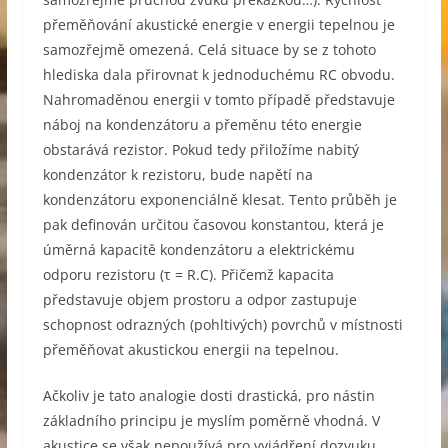
přeměňování akustické energie v energii tepelnou je
samozřejmě omezená. Celá situace by se z tohoto
hlediska dala přirovnat k jednoduchému RC obvodu.
Nahromaděnou energii v tomto případě představuje
náboj na kondenzátoru a přeměnu této energie
obstarává rezistor. Pokud tedy přiložíme nabitý
kondenzátor k rezistoru, bude napětí na
kondenzátoru exponenciálně klesat. Tento průběh je
pak definován určitou časovou konstantou, která je
úměrná kapacitě kondenzátoru a elektrickému
odporu rezistoru (τ = R.C). Přičemž kapacita
představuje objem prostoru a odpor zastupuje
schopnost odrazných (pohltivých) povrchů v místnosti
přeměňovat akustickou energii na tepelnou.
Ačkoliv je tato analogie dosti drastická, pro nástin
základního principu je myslím poměrně vhodná. V
akustice se však nepoužívá pro vyjádření dozvuku