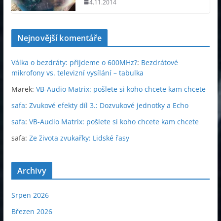
4.11.2014
Nejnovější komentáře
Válka o bezdráty: přijdeme o 600MHz?
:
Bezdrátové
mikrofony vs. televizní vysílání – tabulka
Marek
:
VB-Audio Matrix: pošlete si koho chcete kam chcete
safa
:
Zvukové efekty díl 3.: Dozvukové jednotky a Echo
safa
:
VB-Audio Matrix: pošlete si koho chcete kam chcete
safa
:
Ze života zvukařky: Lidské řasy
Archivy
Srpen 2026
Březen 2026