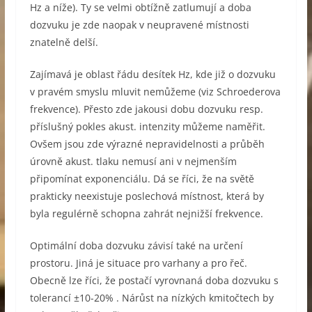
Hz a níže). Ty se velmi obtížně zatlumují a doba
dozvuku je zde naopak v neupravené místnosti
znatelně delší.
Zajímavá je oblast řádu desítek Hz, kde již o dozvuku
v pravém smyslu mluvit nemůžeme (viz Schroederova
frekvence). Přesto zde jakousi dobu dozvuku resp.
příslušný pokles akust. intenzity můžeme naměřit.
Ovšem jsou zde výrazné nepravidelnosti a průběh
úrovně akust. tlaku nemusí ani v nejmenším
připomínat exponenciálu. Dá se říci, že na světě
prakticky neexistuje poslechová místnost, která by
byla regulérně schopna zahrát nejnižší frekvence.
Optimální doba dozvuku závisí také na určení
prostoru. Jiná je situace pro varhany a pro řeč.
Obecně lze říci, že postačí vyrovnaná doba dozvuku s
tolerancí ±10-20% . Nárůst na nízkých kmitočtech by