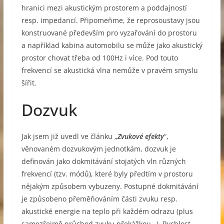
hranici mezi akustickým prostorem a poddajností
resp. impedancí. Připomeňme, že reprosoustavy jsou
konstruované především pro vyzařování do prostoru
a například kabina automobilu se může jako akustický
prostor chovat třeba od 100Hz i více. Pod touto
frekvencí se akustická vlna nemůže v pravém smyslu
šířit.
Dozvuk
Jak jsem již uvedl ve článku „
Zvukové efekty
“,
věnovaném dozvukovým jednotkám, dozvuk je
definován jako dokmitávání stojatých vln různých
frekvencí (tzv. módů), které byly předtím v prostoru
nějakým způsobem vybuzeny. Postupné dokmitávání
je způsobeno přeměňováním části zvuku resp.
akustické energie na teplo při každém odrazu (plus
samozřejmě průchod zvuku překážkou…). Rychlost