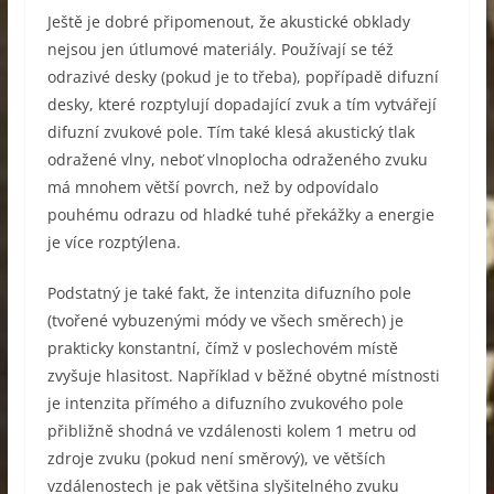
Ještě je dobré připomenout, že akustické obklady
nejsou jen útlumové materiály. Používají se též
odrazivé desky (pokud je to třeba), popřípadě difuzní
desky, které rozptylují dopadající zvuk a tím vytvářejí
difuzní zvukové pole. Tím také klesá akustický tlak
odražené vlny, neboť vlnoplocha odraženého zvuku
má mnohem větší povrch, než by odpovídalo
pouhému odrazu od hladké tuhé překážky a energie
je více rozptýlena.
Podstatný je také fakt, že intenzita difuzního pole
(tvořené vybuzenými módy ve všech směrech) je
prakticky konstantní, čímž v poslechovém místě
zvyšuje hlasitost. Například v běžné obytné místnosti
je intenzita přímého a difuzního zvukového pole
přibližně shodná ve vzdálenosti kolem 1 metru od
zdroje zvuku (pokud není směrový), ve větších
vzdálenostech je pak většina slyšitelného zvuku