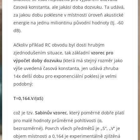
časová konstanta, ale jakási doba dozvuku. Ta udává,
za jakou dobu poklesne v místnosti úroveň akustické
energie na jednu miliontinu původní hodnoty (tj. -60
dB).
Ačkoliv příklad RC obvodu byl dosti hrubým
zjednodušením situace, tak základní
vzorec pro
výpočet doby dozvuku
(která má stejný rozměr jako
výše uvedená časová konstanta, jen udává zhruba
14x delší dobu pro exponenciální pokles) je velmi
podobný:
T=0,164.V/(αS)
což je tzv.
Sabinův vzorec
, který poměrné dobře platí
pro malé hodnoty průměrné pohltivosti (α,
bezrozměrné). Povrch všech předmětů je „S“, „V“ je
objem místnosti a 0,164 je experimentálně zjištěná