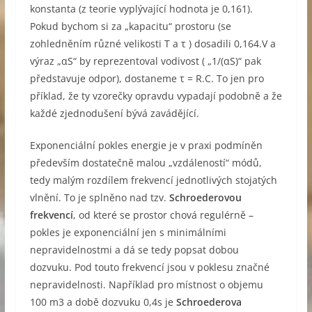
konstanta (z teorie vyplývající hodnota je 0,161).
Pokud bychom si za „kapacitu“ prostoru (se
zohledněním různé velikosti T a τ ) dosadili 0,164.V a
výraz „αS“ by reprezentoval vodivost ( „1/(αS)“ pak
představuje odpor), dostaneme τ = R.C. To jen pro
příklad, že ty vzorečky opravdu vypadají podobně a že
každé zjednodušení bývá zavádějící.
Exponenciální pokles energie je v praxi podmíněn
především dostatečně malou „vzdáleností“ módů,
tedy malým rozdílem frekvencí jednotlivých stojatých
vlnění. To je splněno nad tzv.
Schroederovou
frekvencí
, od které se prostor chová regulérně –
pokles je exponenciální jen s minimálními
nepravidelnostmi a dá se tedy popsat dobou
dozvuku. Pod touto frekvencí jsou v poklesu značné
nepravidelnosti. Například pro místnost o objemu
100 m3 a době dozvuku 0,4s je
Schroederova