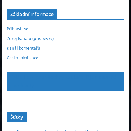
Základní informace
Přihlásit se
Zdroj kanálů (příspěvky)
Kanál komentářů
Česká lokalizace
FADER.cz – pro všechny zvukaře, DJe a ostatně i
muzikanty
Štítky