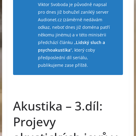
Viktor Svoboda je původně napsal
pro dnes již bohužel zaniklý server
Audionet.cz (záměrně nedávám
odkaz, neboť dnes již doména patří
někomu jinému) a v této minisérii
předchází článku „
Lidský sluch a
psychoakustika
“, který coby
předposlední díl seriálu,
publikujeme zase příště.
Akustika – 3.díl:
Projevy