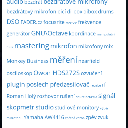
audio
bezdrátové mikrofony
bezdrát
bezdrátový mikrofon
bicí
di-box
dibox
drums
DSO
FADER.cz
focusrite
frekvence
free vst
GNU\Octave
generátor
koordinace
manipulační
mastering
mikrofon
mikrofony
mix
hluk
měření
Monkey Business
nearfield
Owon HDS272S
osciloskop
ozvučení
plugin
poslech
předzesilovač
rf
retnice
signál
Roman Holý
rozhovor
rušení
shure beta91a
skopmetr
studio
studiové monitory
výběr
Yamaha AW4416
zpěv
zvuk
mikrofonu
zpětná vazba