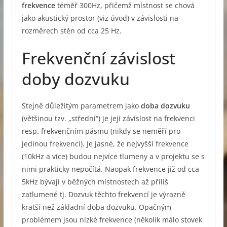
frekvence
téměř 300Hz, přičemž místnost se chová
jako akustický prostor (viz úvod) v závislosti na
rozměrech stěn od cca 25 Hz.
Frekvenční závislost
doby dozvuku
Stejně důležitým parametrem jako
doba dozvuku
(většinou tzv. „střední“) je její závislost na frekvenci
resp. frekvenčním pásmu (nikdy se neměří pro
jedinou frekvenci). Je jasné, že nejvyšší frekvence
(10kHz a více) budou nejvíce tlumeny a v projektu se s
nimi prakticky nepočítá. Naopak frekvence již od cca
5kHz bývají v běžných místnostech až příliš
zatlumené tj. Dozvuk těchto frekvencí je výrazně
kratší než základní doba dozvuku. Opačným
problémem jsou nízké frekvence (několik málo stovek