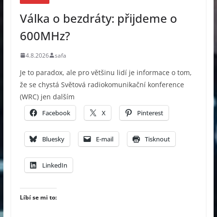
Válka o bezdráty: přijdeme o
600MHz?
4.8.2026
safa
Je to paradox, ale pro většinu lidí je informace o tom,
že se chystá Světová radiokomunikační konference
(WRC) jen dalším
Facebook
X
Pinterest
Bluesky
E-mail
Tisknout
LinkedIn
Líbí se mi to: