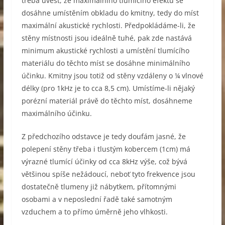
třeba uvést, že maximálního tlumícího efektu se
dosáhne umístěním obkladu do kmitny, tedy do míst
maximální akustické rychlosti. Předpokládáme-li, že
stěny místnosti jsou ideálně tuhé, pak zde nastává
minimum akustické rychlosti a umístění tlumícího
materiálu do těchto míst se dosáhne minimálního
účinku. Kmitny jsou totiž od stěny vzdáleny o ¼ vlnové
délky (pro 1kHz je to cca 8,5 cm). Umístíme-li nějaký
porézní materiál právě do těchto míst, dosáhneme
maximálního účinku.
Z předchozího odstavce je tedy doufám jasné, že
polepení stěny třeba i tlustým kobercem (1cm) má
výrazné tlumící účinky od cca 8kHz výše, což bývá
většinou spíše nežádoucí, neboť tyto frekvence jsou
dostatečně tlumeny již nábytkem, přítomnými
osobami a v neposlední řadě také samotným
vzduchem a to přímo úměrně jeho vlhkosti.