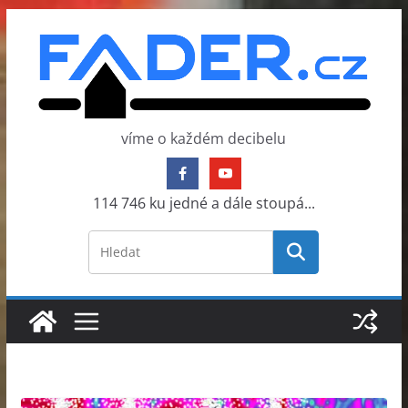
Přeskočit
na
obsah
víme o každém decibelu
114 746 ku jedné a dále stoupá...