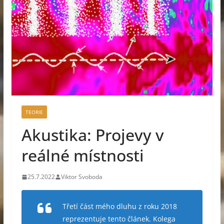
TEORIE
Akustika: Projevy v
reálné místnosti
25.7.2022
Viktor Svoboda
Třetí část mého dluhu z roku 2018
reprezentuje tento článek. Kolega