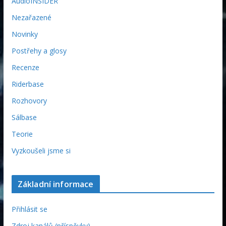
AudioINSIDER
Nezařazené
Novinky
Postřehy a glosy
Recenze
Riderbase
Rozhovory
Sálbase
Teorie
Vyzkoušeli jsme si
Základní informace
Přihlásit se
Zdroj kanálů (příspěvky)