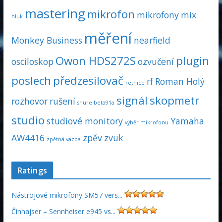
mastering
mikrofon
mikrofony
mix
hluk
měření
Monkey Business
nearfield
Owon HDS272S
plugin
osciloskop
ozvučení
poslech
předzesilovač
rf
Roman Holý
retnice
signál
skopmetr
rozhovor
rušení
shure beta91a
studio
studiové monitory
Yamaha
výběr mikrofonu
AW4416
zpěv
zvuk
zpětná vazba
Ratings
Nástrojové mikrofony SM57 vers...
Čínhajser – Sennheiser e945 vs...