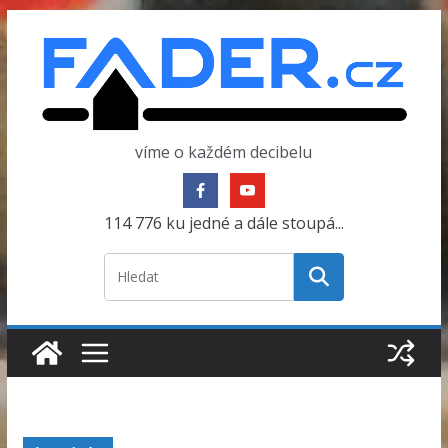
Přeskočit
na
obsah
víme o každém decibelu
114 776 ku jedné a dále stoupá...