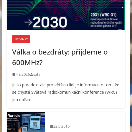
NOVINKY
Válka o bezdráty: přijdeme o
600MHz?
4.8.2026
safa
Je to paradox, ale pro většinu lidí je informace o tom, že
se chystá Světová radiokomunikační konference (WRC)
jen dalším
22.5.2016