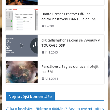
Dante Preset Creator: Off-line
editor nastavení DANTE je online
2.4.2016
digitalfishphones.com se vyvinuly v
TOURAGE DSP
11.1.2015
Pardálové z Eagles donuceni přejít
na IEM
4.11.2014
Nejnovější komentáře
Válka o bezdráty: přijdeme o 600MHz?
:
Bezdrátové mikrofony