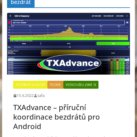
bezdrát
POSTŘEHY A GLOSY
TEORIE
VYZKOUŠELI JSME SI
15.6.2022
safa
TXAdvance – příruční
koordinace bezdrátů pro
Android