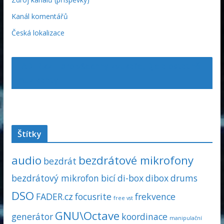
Kanál komentářů
Česká lokalizace
FADER.cz – pro všechny zvukaře, DJe a ostatně i
muzikanty
Štítky
audio
bezdrátové mikrofony
bezdrát
bezdrátový mikrofon
bicí
di-box
dibox
drums
DSO
FADER.cz
focusrite
frekvence
free vst
GNU\Octave
generátor
koordinace
manipulační