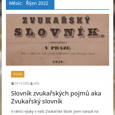
Měsíc:
Říjen 2022
TEORIE
24.10.2022
safa
Slovník zvukařských pojmů aka
Zvukařský slovník
V rámci výuky v naší Zvukařské škole jsem narazil na