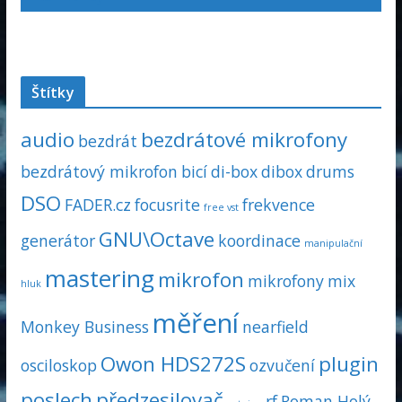
Štítky
audio
bezdrátové mikrofony
bezdrát
bezdrátový mikrofon
bicí
di-box
dibox
drums
DSO
FADER.cz
focusrite
frekvence
free vst
GNU\Octave
generátor
koordinace
manipulační
mastering
mikrofon
mikrofony
mix
hluk
měření
Monkey Business
nearfield
Owon HDS272S
plugin
osciloskop
ozvučení
poslech
předzesilovač
rf
Roman Holý