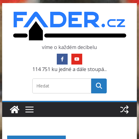
Přeskočit
na
obsah
víme o každém decibelu
114 751 ku jedné a dále stoupá...