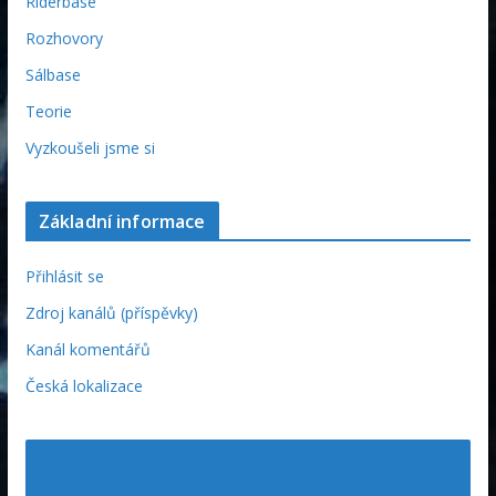
Riderbase
Rozhovory
Sálbase
Teorie
Vyzkoušeli jsme si
Základní informace
Přihlásit se
Zdroj kanálů (příspěvky)
Kanál komentářů
Česká lokalizace
FADER.cz – pro všechny zvukaře, DJe a ostatně i
muzikanty