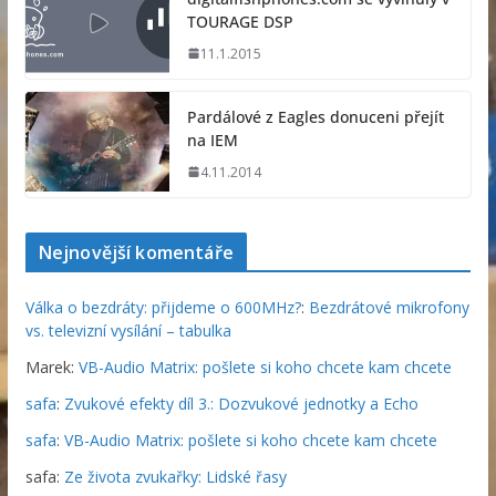
TOURAGE DSP
11.1.2015
Pardálové z Eagles donuceni přejít
na IEM
4.11.2014
Nejnovější komentáře
Válka o bezdráty: přijdeme o 600MHz?
:
Bezdrátové mikrofony
vs. televizní vysílání – tabulka
Marek
:
VB-Audio Matrix: pošlete si koho chcete kam chcete
safa
:
Zvukové efekty díl 3.: Dozvukové jednotky a Echo
safa
:
VB-Audio Matrix: pošlete si koho chcete kam chcete
safa
:
Ze života zvukařky: Lidské řasy