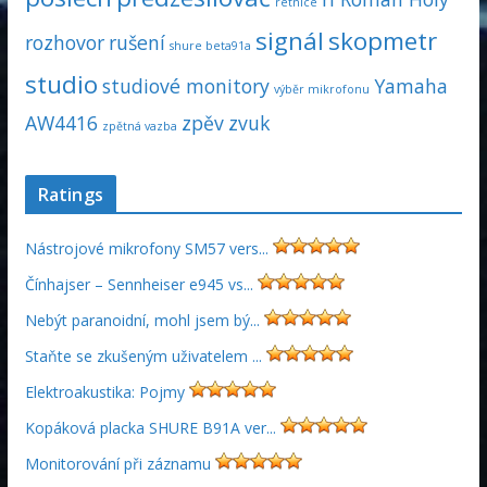
retnice
signál
skopmetr
rozhovor
rušení
shure beta91a
studio
studiové monitory
Yamaha
výběr mikrofonu
AW4416
zpěv
zvuk
zpětná vazba
Ratings
Nástrojové mikrofony SM57 vers...
Čínhajser – Sennheiser e945 vs...
Nebýt paranoidní, mohl jsem bý...
Staňte se zkušeným uživatelem ...
Elektroakustika: Pojmy
Kopáková placka SHURE B91A ver...
Monitorování při záznamu