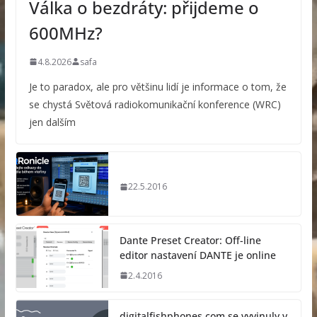
Válka o bezdráty: přijdeme o
600MHz?
4.8.2026
safa
Je to paradox, ale pro většinu lidí je informace o tom, že
se chystá Světová radiokomunikační konference (WRC)
jen dalším
22.5.2016
Dante Preset Creator: Off-line
editor nastavení DANTE je online
2.4.2016
digitalfishphones.com se vyvinuly v